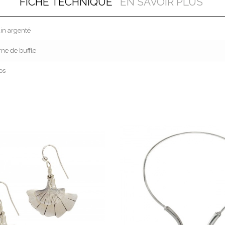
FICHE TECHNIQUE
EN SAVOIR PLUS
ain argenté
ne de buffle
ps